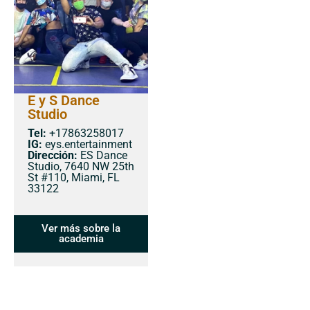
E y S Dance
Studio
Tel:
+17863258017
IG:
eys.entertainment
Dirección:
ES Dance
Studio, 7640 NW 25th
St #110, Miami, FL
33122
Ver más sobre la
academia