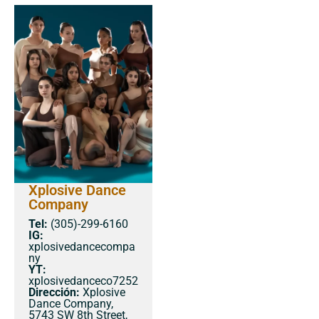
Xplosive Dance
Company
Tel:
(305)-299-6160
IG:
xplosivedancecompa
ny
YT:
xplosivedanceco7252
Dirección:
​Xplosive
Dance Company,
5743 SW 8th Street,