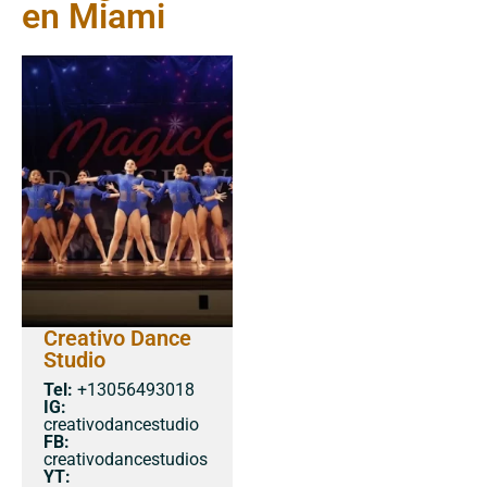
en Miami
Creativo Dance
Studio
Tel:
+13056493018
IG:
creativodancestudio
FB:
creativodancestudios
YT: