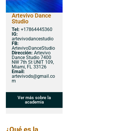
Artevivo Dance
Studio
Tel:
+17864445360
IG:
artevivodancestudio
FB:
ArtevivoDanceStudio
Dirección:
Artevivo
Dance Studio 7400
NW 7th St UNIT 109,
Miami, FL 33126
Email:
artevivods@gmail.co
m
Ver más sobre la
academia
¿Qué es la